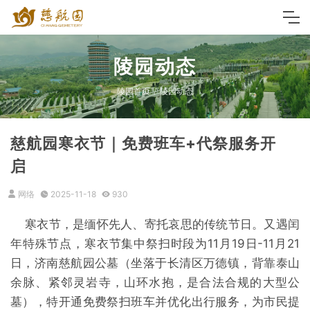
陵园动态
陵园首页
陵园动态
慈航园寒衣节｜免费班车+代祭服务开
启
网络
2025-11-18
930
寒衣节，是缅怀先人、寄托哀思的传统节日。又遇闰
年特殊节点，寒衣节集中祭扫时段为11月19日-11月21
日，济南慈航园公墓（坐落于长清区万德镇，背靠泰山
余脉、紧邻灵岩寺，山环水抱，是合法合规的大型公
墓），特开通免费祭扫班车并优化出行服务，为市民提