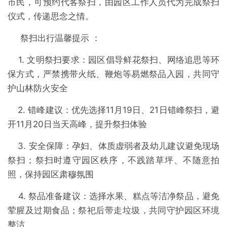
市民，可预约代客祭扫，由园区工作人员代为完成祭扫
仪式，传递思念之情。
祭扫出行温馨提示 ：
1. 文明祭扫要求：园区倡导鲜花祭扫、网络追思等环
保方式，严禁携带火纸、鞭炮等易燃祭品入园，共同守
护山林防火安全
2. 错峰建议：优先选择11月19日、21日错峰祭扫，避
开11月20日当天高峰，提升祭扫体验
3. 安全保障：孕妇、体质虚弱者及幼儿建议避免现场
祭扫；祭扫时遵守园区秩序，不践踏草坪、不随意拍
照，保持园区肃穆氛围
4. 祭品准备建议：选择水果、糕点等洁净祭品，避免
荤腥及过期食品；祭祀后带走垃圾，共同守护园区环境
整洁