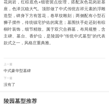
花岗岩，红棕底色+细密斑点纹理，搭配灰色花岗岩基
座，色泽沉稳大气。顶部做了
中式传统吉祥元素的
浮雕
造型，碑身下方有莲花，卷草纹雕刻；两侧配有小型石
狮子摆件，传统镇宅护佑的寓意；墓围扶手处还刻有棕
榈叶装饰，细节精致。属于双穴合葬墓，布局规整，含
主碑、墓台、香炉位，是陵园中“传统中式墓型”的代表
款式之一，风格庄重典雅。
上一篇
中式豪华型墓碑
下一篇
没有了
陵园墓型推荐