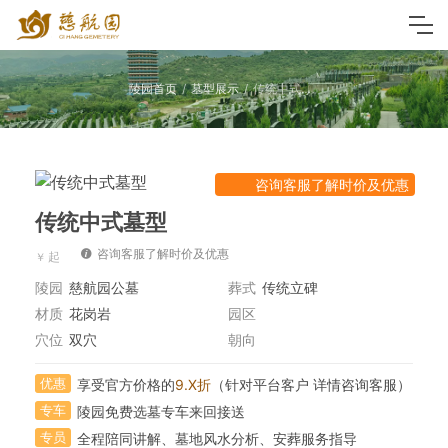
陵园首页
墓型展示
传统中式墓型
咨询客服了解时价及优惠
传统中式墓型
咨询客服了解时价及优惠
陵园
慈航园公墓
葬式
传统立碑
材质
花岗岩
园区
穴位
双穴
朝向
优惠
享受官方价格的
9.X折
（针对平台客户 详情咨询客服）
专车
陵园免费选墓专车来回接送
专员
全程陪同讲解、墓地风水分析、安葬服务指导