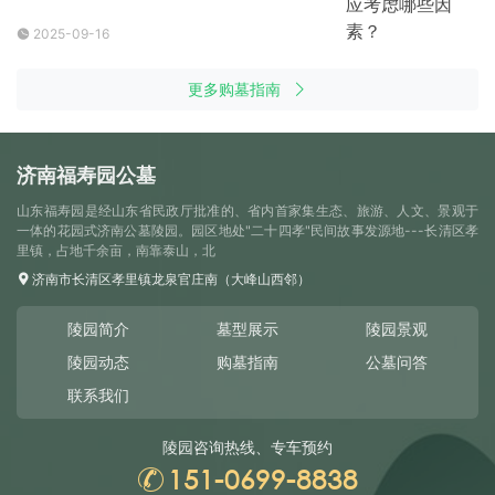
2025-09-16
更多购墓指南
济南福寿园公墓
山东福寿园是经山东省民政厅批准的、省内首家集生态、旅游、人文、景观于
一体的花园式济南公墓陵园。园区地处"二十四孝"民间故事发源地---长清区孝
里镇，占地千余亩，南靠泰山，北
济南市长清区孝里镇龙泉官庄南（大峰山西邻）
陵园简介
墓型展示
陵园景观
陵园动态
购墓指南
公墓问答
联系我们
陵园咨询热线、专车预约
151-0699-8838