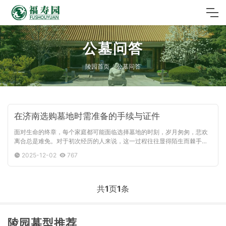
公墓问答
陵园首页
公墓问答
在济南选购墓地时需准备的手续与证件
面对生命的终章，每个家庭都可能面临选择墓地的时刻，岁月匆匆，悲欢
离合总是难免。对于初次经历的人来说，这一过程往往显得陌生而棘手，
甚至可能不慎落入不法中介的陷阱。今天，济南公墓网的小编将为您详解
2025-12-02
767
在济南选...
共
1
页
1
条
陵园墓型推荐