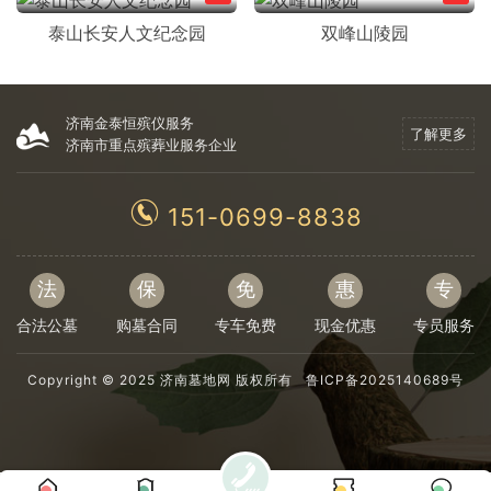
泰山长安人文纪念园
双峰山陵园
济南金泰恒殡仪服务
了解更多
济南市重点殡葬业服务企业
151-0699-8838
法
保
免
惠
专
合法公墓
购墓合同
专车免费
现金优惠
专员服务
Copyright © 2025 济南墓地网 版权所有
鲁ICP备2025140689号