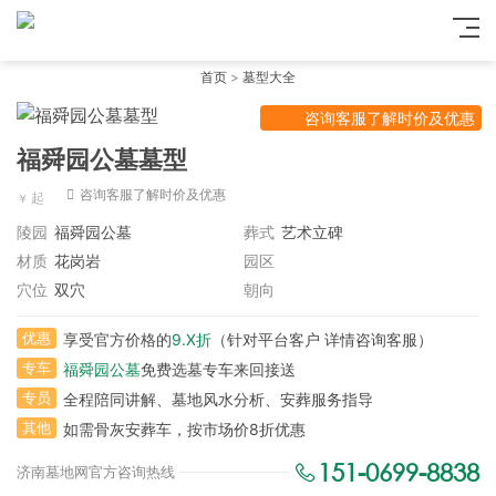
首页
>
墓型大全
咨询客服了解时价及优惠
福舜园公墓墓型
咨询客服了解时价及优惠
陵园
福舜园公墓
葬式
艺术立碑
材质
花岗岩
园区
穴位
双穴
朝向
优惠
享受官方价格的
9.X折
（针对平台客户 详情咨询客服）
专车
福舜园公墓
免费选墓专车来回接送
专员
全程陪同讲解、墓地风水分析、安葬服务指导
其他
如需骨灰安葬车，按市场价8折优惠
151-0699-8838
济南墓地网官方咨询热线