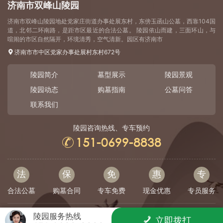
济南市双峰山陵园
济南市双峰山陵园地处党家庄街道办事处展东村，东傍玉函山公墓，西靠104国
道，北邻二环南路，是距市区最近的合法公墓。 陵园依山而建，三面环山，与
喧闹的市区自然隔开，环境清秀，空气清新。园区有济南市
济南市市中区党家办事处展村东村672号
陵园简介
墓型展示
陵园景观
陵园动态
购墓指南
公墓问答
联系我们
陵园咨询热线、专车预约
151-0699-8838
法
保
免
惠
专
合法公墓
购墓合同
专车免费
现金优惠
专员服务
陵园服务热线
CopyRight©2025 济南市双峰山陵园官网
立即拨打