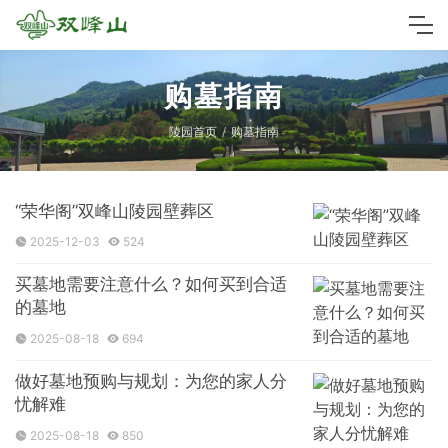
购墓指南
陵园首页
购墓指南
“荣华阁”双峰山陵园壁葬区
2025-12-03
524
买墓地需要注意什么？如何买到合适
的墓地
2025-08-18
694
做好墓地预购与规划：为您的家人分
忧解难
2025-08-18
850