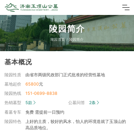
陵园简介
陵园首页
陵园简介
基本概况
陵园性质
由省市两级民政部门正式批准的经营性墓地
墓地起价
65800
元
陵园热线
151-0699-8838
热销墓型
5款
公墓问答
2条
看墓专车
免费 需提前一日预约
陵园特色
上好的土质，较好的风水，怡人的环境造就了玉顶山的
高品质地位。