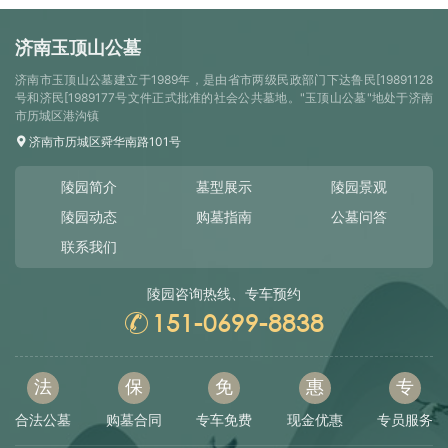
济南玉顶山公墓
济南市玉顶山公墓建立于1989年，是由省市两级民政部门下达鲁民[19891128
号和济民[1989177号文件正式批准的社会公共墓地。"玉顶山公墓"地处于济南
市历城区港沟镇
济南市历城区舜华南路101号
陵园简介
墓型展示
陵园景观
陵园动态
购墓指南
公墓问答
联系我们
陵园咨询热线、专车预约
151-0699-8838
法
保
免
惠
专
合法公墓
购墓合同
专车免费
现金优惠
专员服务