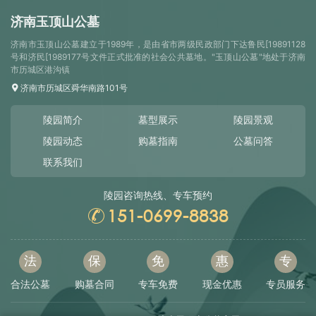
济南玉顶山公墓
济南市玉顶山公墓建立于1989年，是由省市两级民政部门下达鲁民[19891128
号和济民[1989177号文件正式批准的社会公共墓地。"玉顶山公墓"地处于济南
市历城区港沟镇
济南市历城区舜华南路101号
陵园简介
墓型展示
陵园景观
陵园动态
购墓指南
公墓问答
联系我们
陵园咨询热线、专车预约
151-0699-8838
法
保
免
惠
专
合法公墓
购墓合同
专车免费
现金优惠
专员服务