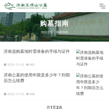
购墓指南
陵园首页
购墓指南
济南选购墓地时需准备的手续与证件
2025-12-02
862
济南公墓的使用年限是多少年？到期
后怎么续费
2025-12-02
688
共
1
页
2
条