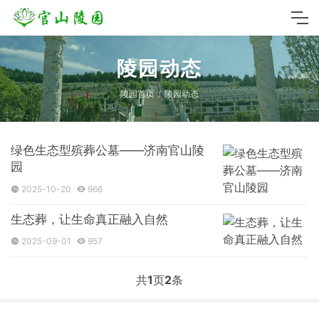
陵园动态
陵园首页
陵园动态
绿色生态型殡葬公墓——济南官山陵
园
2025-10-20
966
生态葬，让生命真正融入自然
2025-09-01
957
共
1
页
2
条